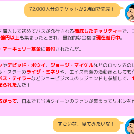
72,000人分のチケットが2時間で完売！
を購入して初めてパスが発行される
徹底したチャリティー
で、
0億円以上
も集まったとされ、最終的な金額は
現在進行中
。
・マーキュリー基金
に
寄付
されたんだ。
ン
や
デビッド・ボウイ
、
ジョージ・マイケル
などのロック界の
ル・スターの
ライザ・ミネリ
や、エイズ問題の活動家としても
ベス・テイラー
などショービジネスのレジェンドも参加して、
配られた
んだ！
広がって
、日本でも当時クイーンのファンが集まってリボンを
すごいな、見てみたいな！