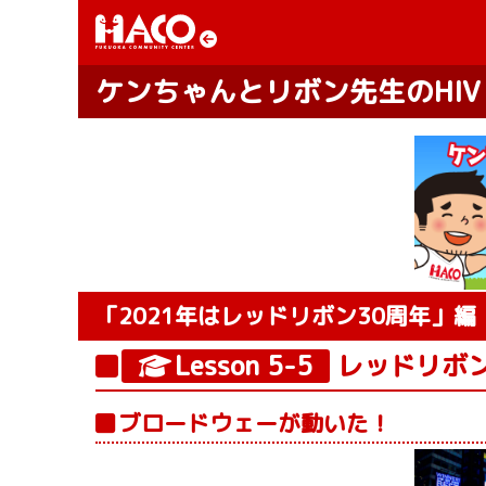
ケンちゃんとリボン先生の
HI
「2021年はレッドリボン30周年」編
Lesson 5-5
レッドリボ
ブロードウェーが動いた！