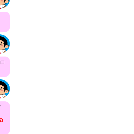
ロ
テ
の