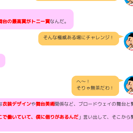
舞台の最高賞がトニー賞
なんだ。
そんな権威ある場にチャレンジ！
！
へ〜！
そりゃ無茶だわ！
は
衣装デザイン
や
舞台美術
関係など、ブロードウェイの舞台と
こで働いていて、僕に借りがあるんだ
」言い出して、そこから