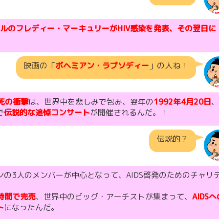
カルのフレディー・マーキュリーがHIV感染を発表、その翌日に
映画の「
ボヘミアン・ラプソディー
」の人ね！
の死の衝撃
は、世界中を悲しみで包み、翌年の
1992年4月20日
、
で
伝説的な追悼コンサート
が開催されるんだ。！
伝説的？
の3人のメンバーが中心となって、AIDS啓発のためのチャリ
2時間で完売
、世界中のビッグ・アーチストが集まって、
AIDSへ
ト
になったんだ。