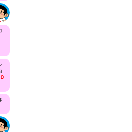
コ
レ
有
10
作