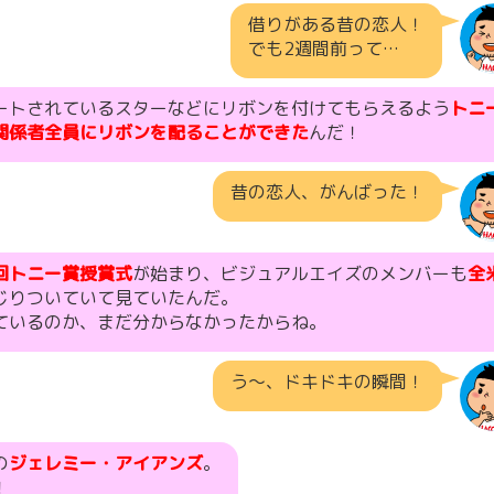
借りがある昔の恋人！
でも2週間前って…
ートされているスターなどにリボンを付けてもらえるよう
トニ
関係者全員にリボンを配ることができた
んだ！
昔の恋人、がんばった！
5回トニー賞授賞式
が始まり、ビジュアルエイズのメンバーも
全
じりついていて見ていたんだ。
ているのか、まだ分からなかったからね。
う〜、ドキドキの瞬間！
の
ジェレミー・アイアンズ
。
！