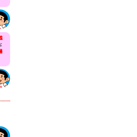
載
な
場