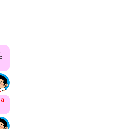
人
た
カ