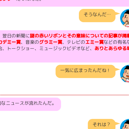
そうなんだ…
、翌日の新聞に
謎の赤いリボンとその意味についての記事が掲
カデミー賞
、音楽の
グラミー賞
、テレビの
エミー賞
などの有名
会、トークショー、ミュージックビデオなど、
ありとあらゆる
一気に広まったんだね！
的なニュースが流れたんだ。
それは？