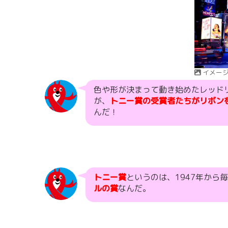
イメー
色や形が決まって動き始めたレッド
が、
トニー賞の受賞者たちがリボン
んだ！
トニー賞
というのは、1947年から
ルの賞
なんだ。